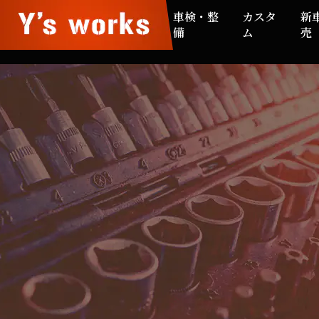
車検・整
カスタ
新
備
ム
売