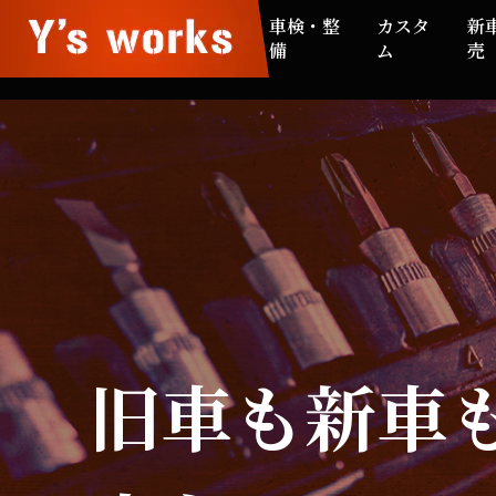
車検・整
カスタ
新
備
ム
売
旧車も新車